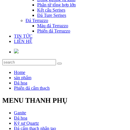
Phân tử tổng hợp lớn
Kết cấu Serises
Đá Ture Serises
Đá Terrazzo
Màu đá Terrazzo
Phiến đá Terrazzo
TIN TỨC
LIÊN HỆ
Home
sản phẩm
Đá hoa
Phiến đá cẩm thạch
MENU THANH PHỤ
Ganite
Đá hoa
Kỹ sư Quartz
Đá cẩm thạch nhân tạo