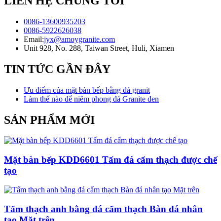
LIÊN HỆ CHÚNG TÔI
0086-13600935203
0086-5922626038
Email:
jyx@amoygranite.com
Unit 928, No. 288, Taiwan Street, Huli, Xiamen
TIN TỨC GẦN ĐÂY
Ưu điểm của mặt bàn bếp bằng đá granit
Làm thế nào để niêm phong đá Granite đen
SẢN PHẨM MỚI
Mặt bàn bếp KDD6601 Tấm đá cẩm thạch được chế
tạo
Tấm thạch anh bằng đá cẩm thạch Bàn đá nhân
tạo Mặt trên