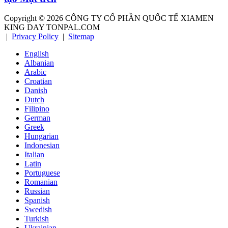
Copyright ©
2026
CÔNG TY CỔ PHẦN QUỐC TẾ XIAMEN
KING DAY TONPAL.COM
|
Privacy Policy
|
Sitemap
English
Albanian
Arabic
Croatian
Danish
Dutch
Filipino
German
Greek
Hungarian
Indonesian
Italian
Latin
Portuguese
Romanian
Russian
Spanish
Swedish
Turkish
Ukrainian