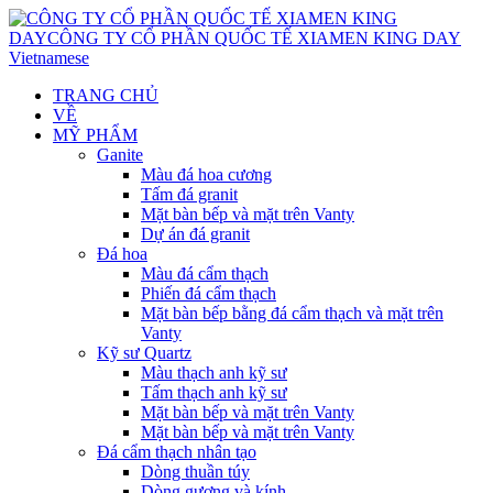
Vietnamese
TRANG CHỦ
VỀ
MỸ PHẨM
Ganite
Màu đá hoa cương
Tấm đá granit
Mặt bàn bếp và mặt trên Vanty
Dự án đá granit
Đá hoa
Màu đá cẩm thạch
Phiến đá cẩm thạch
Mặt bàn bếp bằng đá cẩm thạch và mặt trên
Vanty
Kỹ sư Quartz
Màu thạch anh kỹ sư
Tấm thạch anh kỹ sư
Mặt bàn bếp và mặt trên Vanty
Mặt bàn bếp và mặt trên Vanty
Đá cẩm thạch nhân tạo
Dòng thuần túy
Dòng gương và kính