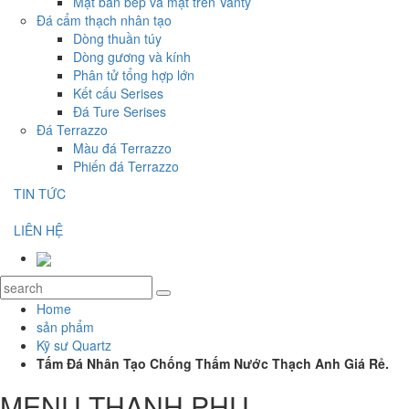
Mặt bàn bếp và mặt trên Vanty
Đá cẩm thạch nhân tạo
Dòng thuần túy
Dòng gương và kính
Phân tử tổng hợp lớn
Kết cấu Serises
Đá Ture Serises
Đá Terrazzo
Màu đá Terrazzo
Phiến đá Terrazzo
TIN TỨC
LIÊN HỆ
Home
sản phẩm
Kỹ sư Quartz
Tấm Đá Nhân Tạo Chống Thấm Nước Thạch Anh Giá Rẻ.
MENU THANH PHỤ