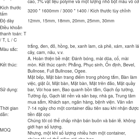
cao, 7% vật liệu polyme và một lượng nhỏ bột màu vô cơ
Kích thước
3200 * 1600mm / 3000 * 1400 / Kích thước tùy chỉnh
tấm
Độ dày
12mm, 15mm, 18mm, 20mm, 25mm, 30mm
Điều khoản
thanh toán:
T
/ T, L / C
trắng, đen, đỏ, hồng, be, xanh lam, cà phê, xám, xanh lá
Màu sắc:
cây, cam, nâu, v.v.
A. Hoàn thiện bề mặt: Đánh bóng, mài dũa, cổ, mài
Kết thúc:
mòn. Kết thúc cạnh: Phẳng, Phục sinh, Ổn định, Bevel,
Bullnose, Full Bullnose, Ogee.
Mặt bếp, Mặt bàn trang điểm trong phòng tắm, Bàn làm
việc, giặt ủi, Mặt bàn, Mặt bàn, Mặt trên đảo, Mặt quầy
Sử dụng:
bar, Vòi hoa sen, Bao quanh bồn tắm, Gạch ốp tường,
Tường ốp, Gạch lát nền và sân bay, nhà ga, Trung tâm
mua sắm, Khách sạn, ngân hàng, bệnh viện. Vân vân
Thời gian
7-14 ngày cho một container đầu tiên sau khi nhận được
dẫn:
tiền đặt cọc
Chúng tôi có thể chấp nhận bán buôn và bán lẻ. không
giới hạn số lượng.
MOQ
Nhưng, một khi số lượng nhiều hơn một container,
chúng tôi có thể giảm giá cho bạn.