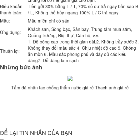
Điều khoản
Tiền gửi 30% bằng T / T, 70% số dư trả ngay bản sao B
thanh toán:
/ L, Không thể hủy ngang 100% L / C trả ngay
Mẫu:
Mẫu miễn phí có sẵn
Khách sạn, Sòng bạc, Sân bay, Trung tâm mua sắm,
Ứng dụng:
Quảng trường, Biệt thự, Căn hộ, v.v.
1. Độ bóng cao trong thời gian dài.2. Không trầy xước 3.
Không thay đổi màu sắc 4. Chịu nhiệt độ cao 5. Chống
Thuận lợi:
ăn mòn 6. Màu sắc phong phú và đầy đủ các kiểu
dáng7. Dễ dàng làm sạch
Những bức ảnh
Tấm đá nhân tạo chống thấm nước giá rẻ Thạch anh giá rẻ
ĐỂ LẠI TIN NHẮN CỦA BẠN