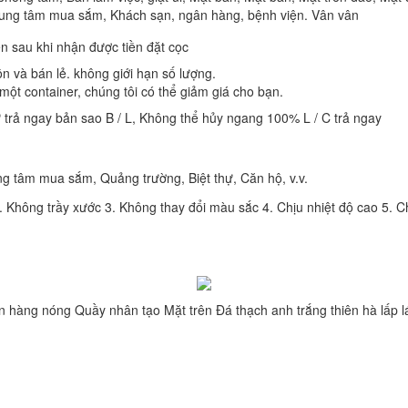
Trung tâm mua sắm, Khách sạn, ngân hàng, bệnh viện. Vân vân
n sau khi nhận được tiền đặt cọc
n và bán lẻ. không giới hạn số lượng.
ột container, chúng tôi có thể giảm giá cho bạn.
 trả ngay bản sao B / L, Không thể hủy ngang 100% L / C trả ngay
g tâm mua sắm, Quảng trường, Biệt thự, Căn hộ, v.v.
.2. Không trầy xước 3. Không thay đổi màu sắc 4. Chịu nhiệt độ cao 5
n hàng nóng Quầy nhân tạo Mặt trên Đá thạch anh trắng thiên hà lấp l