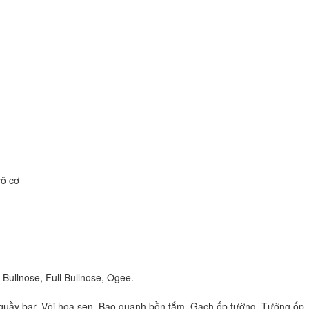
vô cơ
Bullnose, Full Bullnose, Ogee.
t quầy bar, Vòi hoa sen, Bao quanh bồn tắm, Gạch ốp tường, Tường ốp,