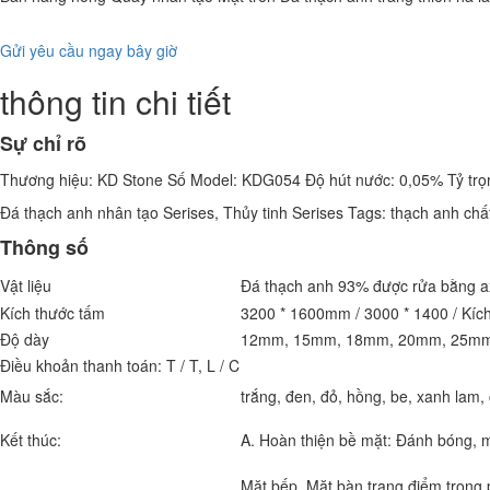
Gửi yêu cầu ngay bây giờ
thông tin chi tiết
Sự chỉ rõ
Thương hiệu: KD Stone Số Model: KDG054 Độ hút nước: 0,05% Tỷ trọn
Đá thạch anh nhân tạo Serises, Thủy tinh Serises Tags: thạch anh ch
Thông số
Vật liệu
Đá thạch anh 93% được rửa bằng axi
Kích thước tấm
3200 * 1600mm / 3000 * 1400 / Kích
Độ dày
12mm, 15mm, 18mm, 20mm, 25m
Điều khoản thanh toán:
T / T, L / C
Màu sắc:
trắng, đen, đỏ, hồng, be, xanh lam, 
Kết thúc:
A. Hoàn thiện bề mặt: Đánh bóng, mà
Mặt bếp, Mặt bàn trang điểm trong 