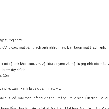
g: 2,75g / cm3.
ất lượng cao, mặt bàn thạch anh nhiều màu, Bán buôn mặt thạch anh.
t có độ tinh khiết cao, 7% vật liệu polyme và một lượng nhỏ bột màu 
 thước tùy chỉnh
m, 30mm
cà phê, xám, xanh lá cây, cam, nâu, v.v.
i dũa, cổ, mài mòn. Kết thúc cạnh: Phẳng, Phục sinh, Ổn định, Bevel, 
phòng tắm, Bàn làm việc, giặt ủi, Mặt bàn, Mặt bàn, Mặt trên đảo, Mặ