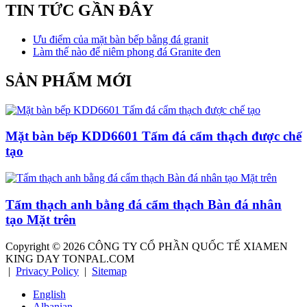
TIN TỨC GẦN ĐÂY
Ưu điểm của mặt bàn bếp bằng đá granit
Làm thế nào để niêm phong đá Granite đen
SẢN PHẨM MỚI
Mặt bàn bếp KDD6601 Tấm đá cẩm thạch được chế
tạo
Tấm thạch anh bằng đá cẩm thạch Bàn đá nhân
tạo Mặt trên
Copyright ©
2026
CÔNG TY CỔ PHẦN QUỐC TẾ XIAMEN
KING DAY TONPAL.COM
|
Privacy Policy
|
Sitemap
English
Albanian