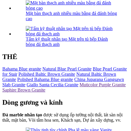
Mặt bàn thạch anh nhiều màu bằng đá đánh bóng
cao
Tấm kỹ thuật nhân tạo Mặt trên tủ bếp Đánh
bóng đá thạch anh
THẺ
Bahama Blue granite
Natural Blue Pearl Granite
Blue Pearl Granite
for Stair
Polished Baltic Brown Granite
Natural Baltic Brown
Granite
Polished Bahama Blue granite
China Juparana Gangsawn
Slab Granite
Giallo Santa Cecilia Granite
Muticolor Purple Granite
Saphire Brown Granite
Dòng gương và kính
Đá marble nhân tạo
được sử dụng ốp tường nội thất, lát sàn nội
thất, mặt bàn, Vòi tắm hoa sen, Khách sạn, Dự án xây dựng, vv.