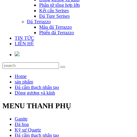
Phân tử tổng hợp lớn
Kết cấu Serises
Đá Ture Serises
Đá Terrazzo
Màu đá Terrazzo
Phiến đá Terrazzo
TIN TỨC
LIÊN HỆ
Home
sản phẩm
Đá cẩm thạch nhân tạo
Dòng gương và kính
MENU THANH PHỤ
Ganite
Đá hoa
Kỹ sư Quartz
Đá cẩm thạch nhân tạo