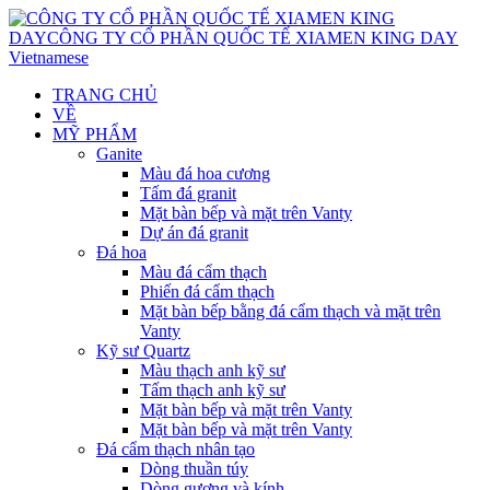
Vietnamese
TRANG CHỦ
VỀ
MỸ PHẨM
Ganite
Màu đá hoa cương
Tấm đá granit
Mặt bàn bếp và mặt trên Vanty
Dự án đá granit
Đá hoa
Màu đá cẩm thạch
Phiến đá cẩm thạch
Mặt bàn bếp bằng đá cẩm thạch và mặt trên
Vanty
Kỹ sư Quartz
Màu thạch anh kỹ sư
Tấm thạch anh kỹ sư
Mặt bàn bếp và mặt trên Vanty
Mặt bàn bếp và mặt trên Vanty
Đá cẩm thạch nhân tạo
Dòng thuần túy
Dòng gương và kính