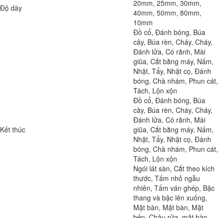
20mm, 25mm, 30mm,
Độ dày
40mm, 50mm, 80mm,
10mm
Đồ cổ, Đánh bóng, Búa
cây, Búa rèn, Cháy, Cháy,
Đánh lửa, Có rãnh, Mài
giũa, Cắt bằng máy, Nấm,
Nhặt, Tẩy, Nhặt cọ, Đánh
bóng, Chà nhám, Phun cát,
Tách, Lộn xộn
Đồ cổ, Đánh bóng, Búa
cây, Búa rèn, Cháy, Cháy,
Đánh lửa, Có rãnh, Mài
Kết thúc
giũa, Cắt bằng máy, Nấm,
Nhặt, Tẩy, Nhặt cọ, Đánh
bóng, Chà nhám, Phun cát,
Tách, Lộn xộn
Ngói lát sàn, Cắt theo kích
thước, Tấm nhỏ ngẫu
nhiên, Tấm ván ghép, Bậc
thang và bậc lên xuống,
Mặt bàn, Mặt bàn, Mặt
bếp, Chậu rửa, mặt bàn