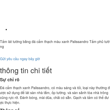
Tấm lát tường bằng đá cẩm thạch màu xanh Palissandro Tấm phủ tườ
ng
Gửi yêu cầu ngay bây giờ
thông tin chi tiết
Sự chỉ rõ
Đá cẩm thạch xanh Palissandro, có màu sáng và tối, loại này thường đ
ược sử dụng để lát sàn nhà tắm, ốp tường. và sàn sảnh tòa nhà trông
cũng rực rỡ. Đánh bóng, mài dũa, chải có sẵn. Gạch và tấm có thể đư
ợc thực hiện.