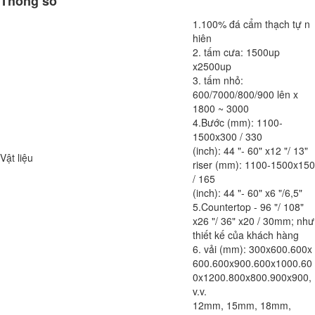
Thông số
1.100% đá cẩm thạch tự n
hiên
2. tấm cưa: 1500up
x2500up
3. tấm nhỏ:
600/7000/800/900 lên x
1800 ~ 3000
4.Bước (mm): 1100-
1500x300 / 330
(inch): 44 "- 60" x12 "/ 13"
Vật liệu
riser (mm): 1100-1500x150
/ 165
(inch): 44 "- 60" x6 "/6,5"
5.Countertop - 96 "/ 108"
x26 "/ 36" x20 / 30mm; như
thiết kế của khách hàng
6. vải (mm): 300x600.600x
600.600x900.600x1000.60
0x1200.800x800.900x900,
v.v.
12mm, 15mm, 18mm,