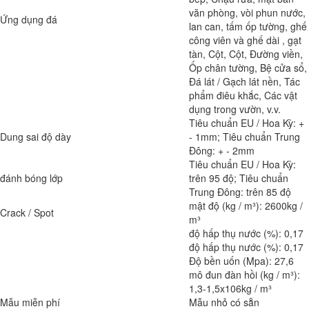
văn phòng, vòi phun nước,
Ứng dụng đá
lan can, tấm ốp tường, ghế
công viên và ghế dài , gạt
tàn, Cột, Cột, Đường viền,
Ốp chân tường, Bệ cửa sổ,
Đá lát / Gạch lát nền, Tác
phẩm điêu khắc, Các vật
dụng trong vườn, v.v.
Tiêu chuẩn EU / Hoa Kỳ: +
Dung sai độ dày
- 1mm; Tiêu chuẩn Trung
Đông: + - 2mm
Tiêu chuẩn EU / Hoa Kỳ:
đánh bóng lớp
trên 95 độ; Tiêu chuẩn
Trung Đông: trên 85 độ
mật độ (kg / m³): 2600kg /
Crack / Spot
m³
độ hấp thụ nước (%): 0,17
độ hấp thụ nước (%): 0,17
Độ bền uốn (Mpa): 27,6
mô đun đàn hồi (kg / m³):
1,3-1,5x106kg / m³
Mẫu miễn phí
Mẫu nhỏ có sẵn