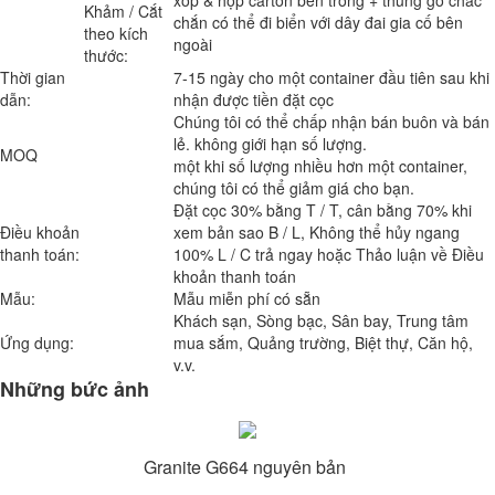
Khảm / Cắt
chắn có thể đi biển với dây đai gia cố bên
theo kích
ngoài
thước:
Thời gian
7-15 ngày cho một container đầu tiên sau khi
dẫn:
nhận được tiền đặt cọc
Chúng tôi có thể chấp nhận bán buôn và bán
lẻ. không giới hạn số lượng.
MOQ
một khi số lượng nhiều hơn một container,
chúng tôi có thể giảm giá cho bạn.
Đặt cọc 30% bằng T / T, cân bằng 70% khi
Điều khoản
xem bản sao B / L, Không thể hủy ngang
thanh toán:
100% L / C trả ngay hoặc Thảo luận về Điều
khoản thanh toán
Mẫu:
Mẫu miễn phí có sẵn
Khách sạn, Sòng bạc, Sân bay, Trung tâm
Ứng dụng:
mua sắm, Quảng trường, Biệt thự, Căn hộ,
v.v.
Những bức ảnh
Granite G664 nguyên bản