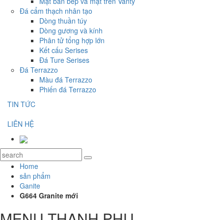
Mặt bàn bếp và mặt trên Vanty
Đá cẩm thạch nhân tạo
Dòng thuần túy
Dòng gương và kính
Phân tử tổng hợp lớn
Kết cấu Serises
Đá Ture Serises
Đá Terrazzo
Màu đá Terrazzo
Phiến đá Terrazzo
TIN TỨC
LIÊN HỆ
Home
sản phẩm
Ganite
G664 Granite mới
MENU THANH PHỤ