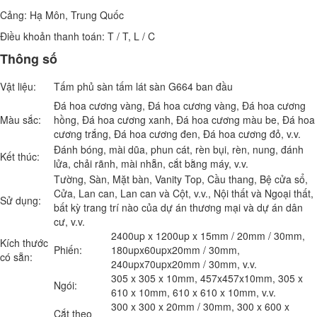
Cảng: Hạ Môn, Trung Quốc
Điều khoản thanh toán: T / T, L / C
Thông số
Vật liệu:
Tấm phủ sàn tấm lát sàn G664 ban đầu
Đá hoa cương vàng, Đá hoa cương vàng, Đá hoa cương
Màu sắc:
hồng, Đá hoa cương xanh, Đá hoa cương màu be, Đá hoa
cương trắng, Đá hoa cương đen, Đá hoa cương đỏ, v.v.
Đánh bóng, mài dũa, phun cát, rèn bụi, rèn, nung, đánh
Kết thúc:
lửa, chải rãnh, mài nhẵn, cắt bằng máy, v.v.
Tường, Sàn, Mặt bàn, Vanity Top, Cầu thang, Bệ cửa sổ,
Cửa, Lan can, Lan can và Cột, v.v., Nội thất và Ngoại thất,
Sử dụng:
bất kỳ trang trí nào của dự án thương mại và dự án dân
cư, v.v.
2400up x 1200up x 15mm / 20mm / 30mm,
Kích thước
Phiến:
180upx60upx20mm / 30mm,
có sẵn:
240upx70upx20mm / 30mm, v.v.
305 x 305 x 10mm, 457x457x10mm, 305 x
Ngói:
610 x 10mm, 610 x 610 x 10mm, v.v.
300 x 300 x 20mm / 30mm, 300 x 600 x
Cắt theo