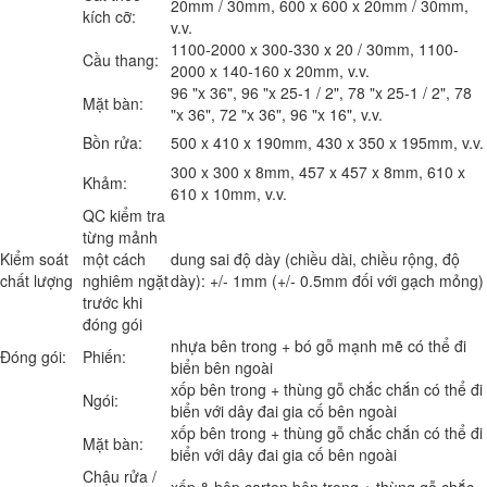
20mm / 30mm, 600 x 600 x 20mm / 30mm,
kích cỡ:
v.v.
1100-2000 x 300-330 x 20 / 30mm, 1100-
Cầu thang:
2000 x 140-160 x 20mm, v.v.
96 "x 36", 96 "x 25-1 / 2", 78 "x 25-1 / 2", 78
Mặt bàn:
"x 36", 72 "x 36", 96 "x 16", v.v.
Bồn rửa:
500 x 410 x 190mm, 430 x 350 x 195mm, v.v.
300 x 300 x 8mm, 457 x 457 x 8mm, 610 x
Khảm:
610 x 10mm, v.v.
QC kiểm tra
từng mảnh
Kiểm soát
một cách
dung sai độ dày (chiều dài, chiều rộng, độ
chất lượng
nghiêm ngặt
dày): +/- 1mm (+/- 0.5mm đối với gạch mỏng)
trước khi
đóng gói
nhựa bên trong + bó gỗ mạnh mẽ có thể đi
Đóng gói:
Phiến:
biển bên ngoài
xốp bên trong + thùng gỗ chắc chắn có thể đi
Ngói:
biển với dây đai gia cố bên ngoài
xốp bên trong + thùng gỗ chắc chắn có thể đi
Mặt bàn:
biển với dây đai gia cố bên ngoài
Chậu rửa /
xốp & hộp carton bên trong + thùng gỗ chắc