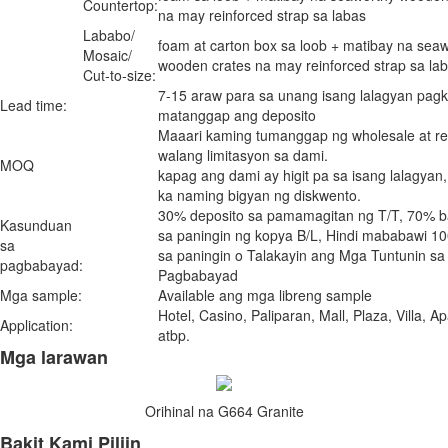
Countertop:
na may reinforced strap sa labas
Lababo/
foam at carton box sa loob + matibay na sea
Mosaic/
wooden crates na may reinforced strap sa la
Cut-to-size:
7-15 araw para sa unang isang lalagyan pag
Lead time:
matanggap ang deposito
Maaari kaming tumanggap ng wholesale at ret
walang limitasyon sa dami.
MOQ
kapag ang dami ay higit pa sa isang lalagyan
ka naming bigyan ng diskwento.
30% deposito sa pamamagitan ng T/T, 70% b
Kasunduan
sa paningin ng kopya B/L, Hindi mababawi 1
sa
sa paningin o Talakayin ang Mga Tuntunin sa
pagbabayad:
Pagbabayad
Mga sample:
Available ang mga libreng sample
Hotel, Casino, Paliparan, Mall, Plaza, Villa, A
Application:
atbp.
Mga larawan
Orihinal na G664 Granite
Bakit Kami Piliin