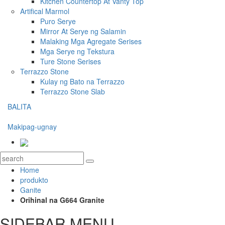
Kitchen Countertop At Vanty Top
Artifical Marmol
Puro Serye
Mirror At Serye ng Salamin
Malaking Mga Agregate Serises
Mga Serye ng Tekstura
Ture Stone Serises
Terrazzo Stone
Kulay ng Bato na Terrazzo
Terrazzo Stone Slab
BALITA
Makipag-ugnay
Home
produkto
Ganite
Orihinal na G664 Granite
SIDEBAR MENU