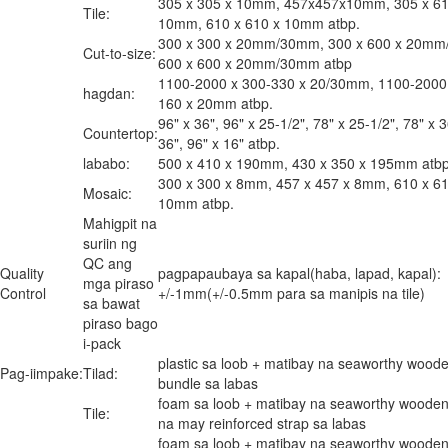
305 x 305 x 10mm, 457x457x10mm, 305 x 61
Tile:
10mm, 610 x 610 x 10mm atbp.
300 x 300 x 20mm/30mm, 300 x 600 x 20m
Cut-to-size:
600 x 600 x 20mm/30mm atbp
1100-2000 x 300-330 x 20/30mm, 1100-2000
hagdan:
160 x 20mm atbp.
96" x 36", 96" x 25-1/2", 78" x 25-1/2", 78" x 3
Countertop:
36", 96" x 16" atbp.
lababo:
500 x 410 x 190mm, 430 x 350 x 195mm atbp
300 x 300 x 8mm, 457 x 457 x 8mm, 610 x 61
Mosaic:
10mm atbp.
Mahigpit na
suriin ng
QC ang
Quality
pagpapaubaya sa kapal(haba, lapad, kapal):
mga piraso
Control
+/-1mm(+/-0.5mm para sa manipis na tile)
sa bawat
piraso bago
i-pack
plastic sa loob + matibay na seaworthy wood
Pag-iimpake:
Tilad:
bundle sa labas
foam sa loob + matibay na seaworthy wooden
Tile:
na may reinforced strap sa labas
foam sa loob + matibay na seaworthy wooden