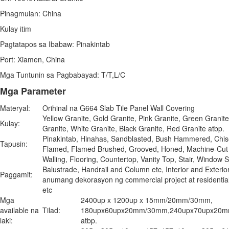
Pinagmulan: China
Kulay itim
Pagtatapos sa Ibabaw: Pinakintab
Port: Xiamen, China
Mga Tuntunin sa Pagbabayad: T/T,L/C
Mga Parameter
Materyal:
Orihinal na G664 Slab Tile Panel Wall Covering
Yellow Granite, Gold Granite, Pink Granite, Green Granite
Kulay:
Granite, White Granite, Black Granite, Red Granite atbp.
Pinakintab, Hinahas, Sandblasted, Bush Hammered, Chise
Tapusin:
Flamed, Flamed Brushed, Grooved, Honed, Machine-Cut 
Walling, Flooring, Countertop, Vanity Top, Stair, Window Si
Balustrade, Handrail and Column etc, Interior and Exterior
Paggamit:
anumang dekorasyon ng commercial project at residential
etc
Mga
2400up x 1200up x 15mm/20mm/30mm,
available na
Tilad:
180upx60upx20mm/30mm,240upx70upx20
laki:
atbp.