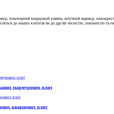
мур, інженерний кварцовий камінь, штучний мармур, нанокристал
вляться до наших клієнтів як до друзів чесністю, лояльністю та е
ваних мармурових плит
рових кварцових плит