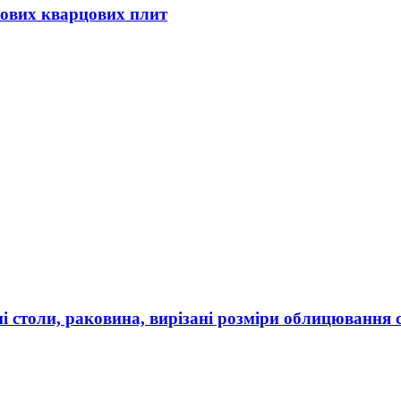
рових кварцових плит
ні столи, раковина, вирізані розміри облицювання