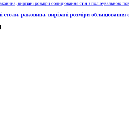
ні столи, раковина, вирізані розміри облицювання
Я