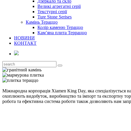
Дзеркало та скло
Великі агрегатні серії
Текстурні серії
Ture Stone Serises
Камінь Тераццо
Колір каменю Тераццо
Кам’яна плита Терраццо
НОВИНИ
КОНТАКТ
Міжнародна корпорація Xiamen King Day, яка спеціалізується н
охоплюють видобуток, виробництво та імпорт та експортну то
робота та ефективна система роботи також дозволяють нам запр