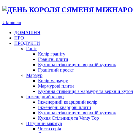
Ukrainian
ДОМАШНЯ
ПРО
ПРОДУКТИ
Ганіт
Колір граніту
Гранітні плити
Кухонна стільниця та верхній куточок
Гранітний проект
Мармур
Колір мармуру
Мармурові плити
Кухонна стільниця з мармуру та верхній куто
Інженерний кварц
Інженерний кварцовий колір
Інженерні кварцові плити
Кухонна стільниця та верхній куточок
Кухня Стільниця та Vanty Top
Штучний мармур
Чиста серія