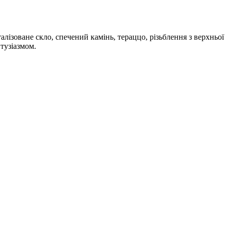
ізоване скло, спечений камінь, тераццо, різьблення з верхньої
нтузіазмом.