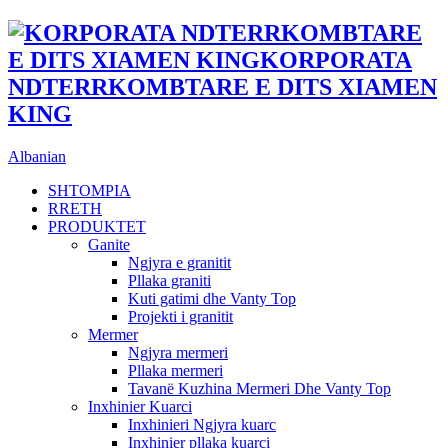
Albanian
SHTOMPIA
RRETH
PRODUKTET
Ganite
Ngjyra e granitit
Pllaka graniti
Kuti gatimi dhe Vanty Top
Projekti i granitit
Mermer
Ngjyra mermeri
Pllaka mermeri
Tavanë Kuzhina Mermeri Dhe Vanty Top
Inxhinier Kuarci
Inxhinieri Ngjyra kuarc
Inxhinier pllaka kuarci