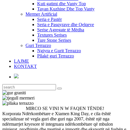
Kuti gatimi dhe Vanty Top
Tavan Kuzhine Dhe Top Vanty
Mermer Artificial
Seria e Pastër
Seria e Pasqyrave dhe Qelqeve
Serise Agregate të Mëdha
Textures Serises
Ture Stone Serises
Guri Terrazzo
Ngjyra e Gurit Terrazzo
Pllakë guri Terrazzo
LAJME
KONTAKT
MIRCO SE VINI N W FAQEN TËNDE!
Korporata Ndërkombëtare e Xiamen King Day, e cila është
specializuar në vegla guri dhe guri nga 2007, është një nga
ndërmarrjet kryesore të integruara ndërkombëtare që mbulon
minierat, prodhimin dhe tregtinë e importit dhe eksportit në fushën e