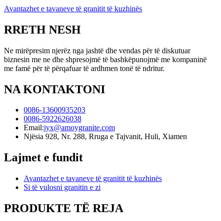
Avantazhet e tavaneve të granitit të kuzhinës
RRETH NESH
Ne mirëpresim njerëz nga jashtë dhe vendas për të diskutuar
biznesin me ne dhe shpresojmë të bashkëpunojmë me kompaninë
me famë për të përqafuar të ardhmen tonë të ndritur.
NA KONTAKTONI
0086-13600935203
0086-5922626038
Email:
jyx@amoygranite.com
Njësia 928, Nr. 288, Rruga e Tajvanit, Huli, Xiamen
Lajmet e fundit
Avantazhet e tavaneve të granitit të kuzhinës
Si të vulosni granitin e zi
PRODUKTE TË REJA