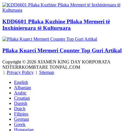
KDD6601 Pllaka Kuzhine Pllaka Mermeri të
Inxhinieruara të Kulturuara
Pllaka Kuarci Mermeri Counter Top Guri Artikal
Copyright ©
2026
XIAMEN KING DAY KORPORATA
NDTERRKOMBTARE TONPAL.COM
|
Privacy Policy
|
Sitemap
English
Albanian
Arabic
Croatian
Danish
Dutch
Filipino
German
Greek
Hungarian