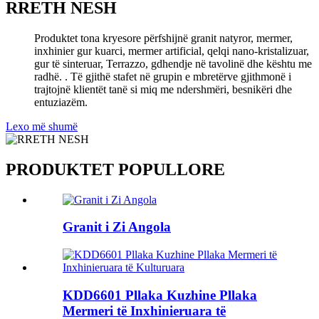
RRETH NESH
Produktet tona kryesore përfshijnë granit natyror, mermer,
inxhinier gur kuarci, mermer artificial, qelqi nano-kristalizuar,
gur të sinteruar, Terrazzo, gdhendje në tavolinë dhe kështu me
radhë. . Të gjithë stafet në grupin e mbretërve gjithmonë i
trajtojnë klientët tanë si miq me ndershmëri, besnikëri dhe
entuziazëm.
Lexo më shumë
PRODUKTET POPULLORE
Granit i Zi Angola
KDD6601 Pllaka Kuzhine Pllaka
Mermeri të Inxhinieruara të