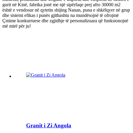
gurit në Kinë, fabrika jonë me një sipërfaqe prej afro 30000 m2
është e vendosur në qytetin shijing Nanan, puna e shkëlqyer në grup
dhe sistemi efikas i punës gjithashtu na mundësojnë të ofrojmë
Çmime konkurruese dhe zgjidhje të personalizuara që funksionojnë
më mirë për ju!
Granit i Zi Angola