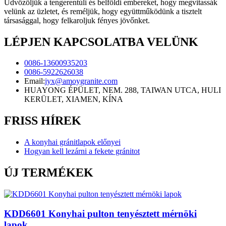
Üdvözöljük a tengerentúli és belföldi embereket, hogy megvitassák
velünk az üzletet, és reméljük, hogy együttműködünk a tisztelt
társasággal, hogy felkaroljuk fényes jövőnket.
LÉPJEN KAPCSOLATBA VELÜNK
0086-13600935203
0086-5922626038
Email:
jyx@amoygranite.com
HUAYONG ÉPÜLET, NEM. 288, TAIWAN UTCA, HULI
KERÜLET, XIAMEN, KÍNA
FRISS HÍREK
A konyhai gránitlapok előnyei
Hogyan kell lezárni a fekete gránitot
ÚJ TERMÉKEK
KDD6601 Konyhai pulton tenyésztett mérnöki
lapok