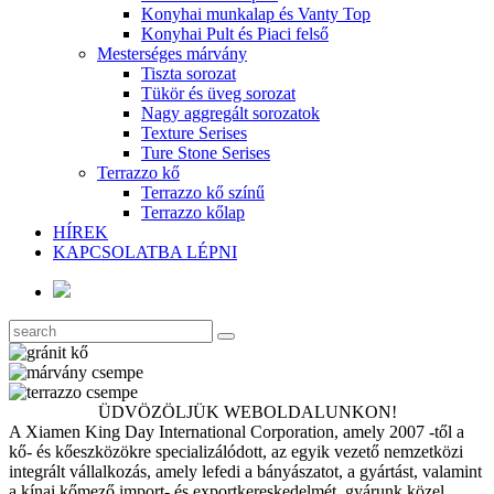
Konyhai munkalap és Vanty Top
Konyhai Pult és Piaci felső
Mesterséges márvány
Tiszta sorozat
Tükör és üveg sorozat
Nagy aggregált sorozatok
Texture Serises
Ture Stone Serises
Terrazzo kő
Terrazzo kő színű
Terrazzo kőlap
HÍREK
KAPCSOLATBA LÉPNI
ÜDVÖZÖLJÜK WEBOLDALUNKON!
A Xiamen King Day International Corporation, amely 2007 -től a
kő- és kőeszközökre specializálódott, az egyik vezető nemzetközi
integrált vállalkozás, amely lefedi a bányászatot, a gyártást, valamint
a kínai kőmező import- és exportkereskedelmét, gyárunk közel