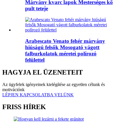
Márvány kvarc lapok Mesterséges kő
pult teteje
Arabescato Venato fehér márvány
hiúságú felsők Mosogató vágott
falburkolatok méretei polírozó
felülettel
HAGYJA EL ÜZENETEIT
Az ügyfelek igényeinek kielégítése az egyetlen célunk és
motivációnk
LÉPJEN KAPCSOLATBA VELÜNK
FRISS HÍREK