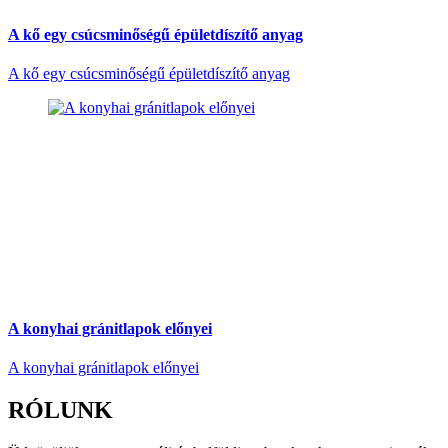
A kő egy csúcsminőségű épületdíszítő anyag
A kő egy csúcsminőségű épületdíszítő anyag
A konyhai gránitlapok előnyei
A konyhai gránitlapok előnyei
RÓLUNK