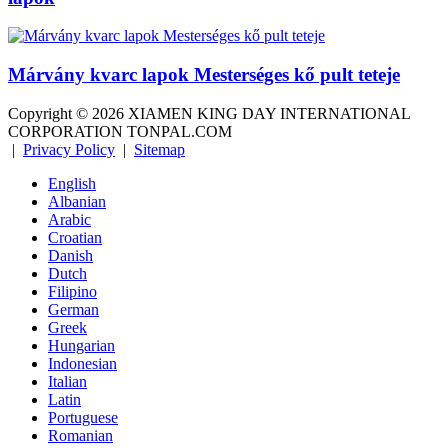
Márvány kvarc lapok Mesterséges kő pult teteje
Copyright ©
2026
XIAMEN KING DAY INTERNATIONAL
CORPORATION TONPAL.COM
|
Privacy Policy
|
Sitemap
English
Albanian
Arabic
Croatian
Danish
Dutch
Filipino
German
Greek
Hungarian
Indonesian
Italian
Latin
Portuguese
Romanian