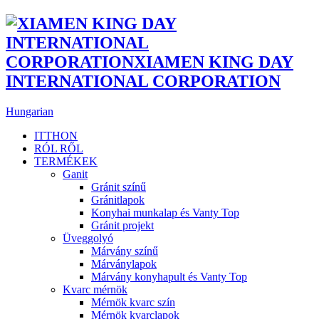
Hungarian
ITTHON
RÓL RŐL
TERMÉKEK
Ganit
Gránit színű
Gránitlapok
Konyhai munkalap és Vanty Top
Gránit projekt
Üveggolyó
Márvány színű
Márványlapok
Márvány konyhapult és Vanty Top
Kvarc mérnök
Mérnök kvarc szín
Mérnök kvarclapok