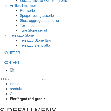
Köksbänkskiva Och Vanty Skiva
Artificiell marmor
Ren serie
Spegel- och glasserie
Stora aggregerade serier
Textur ser ut
Ture Stone ser ut
Terrazzo Stone
Terrazzo Stone färg
Terrazzo stenplatta
NYHETER
KONTAKT
Home
produkt
Ganit
Flerfärgad röd granit
SIDEFÄLLMENY