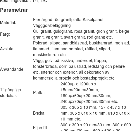
Betalningsvillkor: T/T, L/C
Parametrar
Flerfärgad röd granitplatta Kakelpanel
Material:
Vägggolvbeläggning
Gul granit, guldgranit, rosa granit, grön granit, beige
Färg:
granit, vit granit, svart granit, röd granit etc.
Polerad, slipad, sandblästrad, buskhamrad, mejslad,
Avsluta:
flammad, flammad borstad, räfflad, slipad,
maskinskuren etc.
Vägg, golv, bänkskiva, underdel, trappa,
fönsterbräda, dörr, balustrad, ledstång och pelare
Användande:
etc, interiör och exteriör, all dekoration av
kommersiella projekt och bostadsprojekt etc.
2400up x 1200up x
Tillgängliga
15mm/20mm/30mm,
Platta:
storlekar:
180upx60upx20mm/30mm,
240upx70upx20mm/30mm etc.
305 x 305 x 10 mm, 457 x 457 x 10
Bricka:
mm, 305 x 610 x 10 mm, 610 x 610 x
10 mm etc.
300 x 300 x 20 mm/30 mm, 300 x 600
Klipp till
x 20 mm/30 mm, 600 x 600 x 20