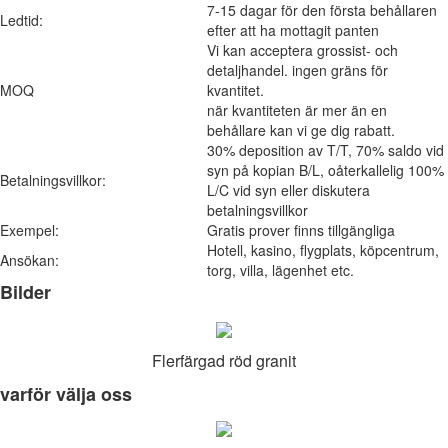
7-15 dagar för den första behållaren
Ledtid:
efter att ha mottagit panten
Vi kan acceptera grossist- och
detaljhandel. ingen gräns för
MOQ
kvantitet.
när kvantiteten är mer än en
behållare kan vi ge dig rabatt.
30% deposition av T/T, 70% saldo vid
syn på kopian B/L, oåterkallelig 100%
Betalningsvillkor:
L/C vid syn eller diskutera
betalningsvillkor
Exempel:
Gratis prover finns tillgängliga
Hotell, kasino, flygplats, köpcentrum,
Ansökan:
torg, villa, lägenhet etc.
Bilder
Flerfärgad röd granit
varför välja oss