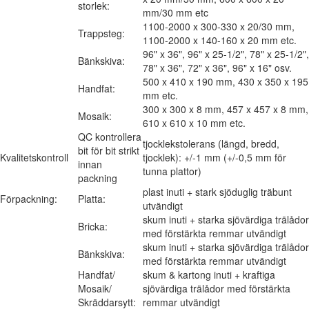
storlek:
mm/30 mm etc
1100-2000 x 300-330 x 20/30 mm,
Trappsteg:
1100-2000 x 140-160 x 20 mm etc.
96" x 36", 96" x 25-1/2", 78" x 25-1/2",
Bänkskiva:
78" x 36", 72" x 36", 96" x 16" osv.
500 x 410 x 190 mm, 430 x 350 x 195
Handfat:
mm etc.
300 x 300 x 8 mm, 457 x 457 x 8 mm,
Mosaik:
610 x 610 x 10 mm etc.
QC kontrollera
tjocklekstolerans (längd, bredd,
bit för bit strikt
Kvalitetskontroll
tjocklek): +/-1 mm (+/-0,5 mm för
innan
tunna plattor)
packning
plast inuti + stark sjöduglig träbunt
Förpackning:
Platta:
utvändigt
skum inuti + starka sjövärdiga trälådor
Bricka:
med förstärkta remmar utvändigt
skum inuti + starka sjövärdiga trälådor
Bänkskiva:
med förstärkta remmar utvändigt
Handfat/
skum & kartong inuti + kraftiga
Mosaik/
sjövärdiga trälådor med förstärkta
Skräddarsytt:
remmar utvändigt