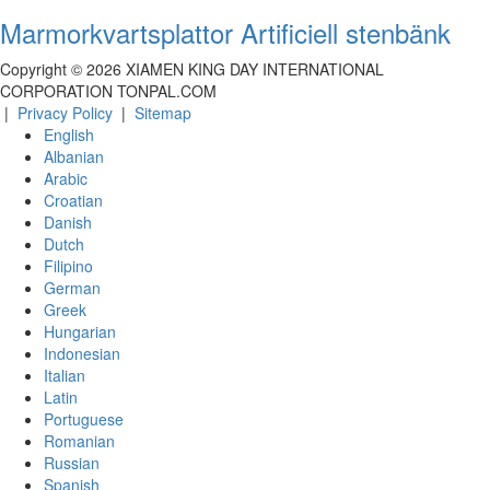
Marmorkvartsplattor Artificiell stenbänk
Copyright ©
2026
XIAMEN KING DAY INTERNATIONAL
CORPORATION TONPAL.COM
|
Privacy Policy
|
Sitemap
English
Albanian
Arabic
Croatian
Danish
Dutch
Filipino
German
Greek
Hungarian
Indonesian
Italian
Latin
Portuguese
Romanian
Russian
Spanish