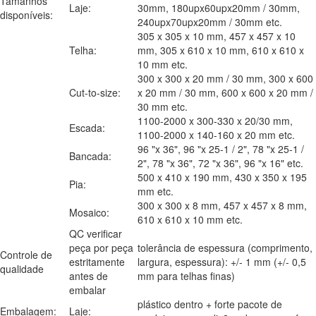
Tamanhos
Laje:
30mm, 180upx60upx20mm / 30mm,
disponíveis:
240upx70upx20mm / 30mm etc.
305 x 305 x 10 mm, 457 x 457 x 10
Telha:
mm, 305 x 610 x 10 mm, 610 x 610 x
10 mm etc.
300 x 300 x 20 mm / 30 mm, 300 x 600
Cut-to-size:
x 20 mm / 30 mm, 600 x 600 x 20 mm /
30 mm etc.
1100-2000 x 300-330 x 20/30 mm,
Escada:
1100-2000 x 140-160 x 20 mm etc.
96 "x 36", 96 "x 25-1 / 2", 78 "x 25-1 /
Bancada:
2", 78 "x 36", 72 "x 36", 96 "x 16" etc.
500 x 410 x 190 mm, 430 x 350 x 195
Pia:
mm etc.
300 x 300 x 8 mm, 457 x 457 x 8 mm,
Mosaico:
610 x 610 x 10 mm etc.
QC verificar
peça por peça
tolerância de espessura (comprimento,
Controle de
estritamente
largura, espessura): +/- 1 mm (+/- 0,5
qualidade
antes de
mm para telhas finas)
embalar
plástico dentro + forte pacote de
Embalagem:
Laje: